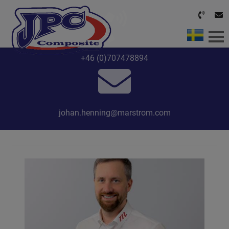
+46 (0)707478894
HOME
OUR SERVICES
johan.henning@marstrom.com
ABOUT US
CONTACT