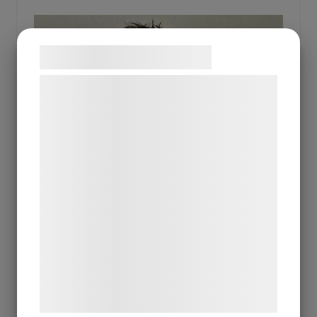
Samtykke til cookies
Vi og vores samarbejdspartnere bruger
teknologier, herunder cookies, til at
indsamle oplysninger om dig til forskellige
formål, herunder: Tilpasning af annoncering,
bedre brugeroplevelse, funktionalitet,
statistik og marketing. Disse oplysninger
kan blive delt med annoncerings- og
analysepartnere, som kan kombinere dem
med data, du tidligere har givet dem eller
de har indsamlet gennem din brug af deres
tjenester. Ved at klikke på 'OK' giver du
Johan Henning
samtykke til disse formål.
Platschef - Sales