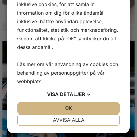
inklusive cookies, för att samla in
information om dig för olika ändamål,
inklusive: bättre användarupplevelse,
funktionalitet, statistik och marknadsföring.
Genom att klicka på "OK" samtycker du till
dessa ändamål.
Läs mer om vår användning av cookies och
behandling av personuppgifter på vår
webbplats.
VISA
DETALJER
FORDON
JA
NEJ
OK
JA
NEJ
NÖDVÄNDIG
INSTÄLLNINGAR
AVVISA ALLA
JA
NEJ
JA
NEJ